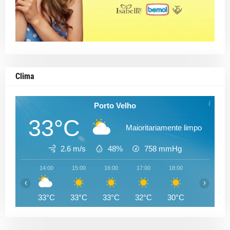
Clima
Porto Velho
33°C
Maioritariamente limpo
2.6 m/s
48%
758
mmHg
14:00
15:00
16:00
17:00
18:00
19:00
‹
›
33°C
33°C
33°C
32°C
30°C
28°C