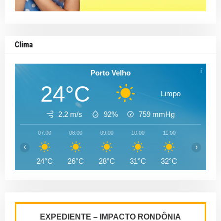
Clima
Porto Velho
24°C
Limpo
2.2 m/s
92%
759
mmHg
07:00
08:00
09:00
10:00
11:00
12:00
‹
›
24°C
26°C
28°C
31°C
32°C
33°C
EXPEDIENTE – IMPACTO RONDÔNIA