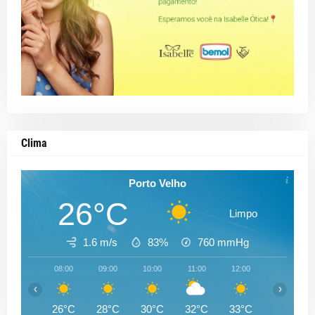
Clima
Porto Velho
26°C
Limpo
1.6 m/s
83%
760
mmHg
08:00
09:00
10:00
11:00
12:00
13:00
‹
›
26°C
28°C
30°C
32°C
33°C
33°C