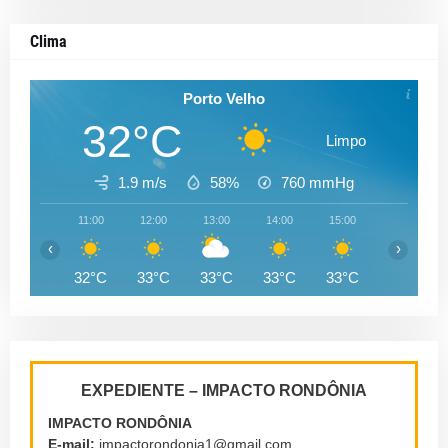
Clima
Porto Velho
32°C
Limpo
1.9 m/s
58%
760
mmHg
11:00
12:00
13:00
14:00
15:00
16:00
‹
›
32°C
33°C
33°C
33°C
33°C
33°C
EXPEDIENTE – IMPACTO RONDÔNIA
IMPACTO RONDÔNIA
E-mail:
impactorondonia1@gmail.com