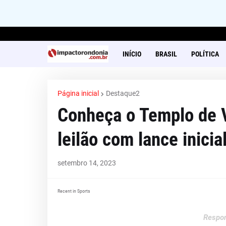
INÍCIO
BRASIL
POLÍTICA
Página inicial
Destaque2
Conheça o Templo de V
leilão com lance inici
setembro 14, 2023
Recent in Sports
Respon