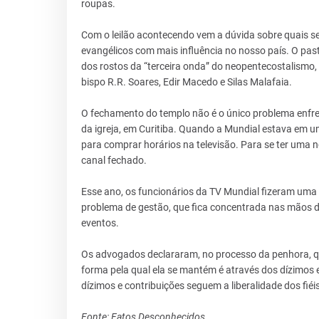
roupas.
Com o leilão acontecendo vem a dúvida sobre quais se
evangélicos com mais influência no nosso país. O past
dos rostos da “terceira onda” do neopentecostalismo
bispo R.R. Soares, Edir Macedo e Silas Malafaia.
O fechamento do templo não é o único problema enfr
da igreja, em Curitiba. Quando a Mundial estava em um
para comprar horários na televisão. Para se ter uma 
canal fechado.
Esse ano, os funcionários da TV Mundial fizeram uma g
problema de gestão, que fica concentrada nas mãos da
eventos.
Os advogados declararam, no processo da penhora, que
forma pela qual ela se mantém é através dos dízimos e
dízimos e contribuições seguem a liberalidade dos fiéi
Fonte: Fatos Desconhecidos