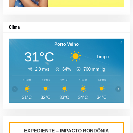
Clima
Porto Velho
31°C
Limpo
2.9 m/s
64%
760
mmHg
10:00
11:00
12:00
13:00
14:00
15:00
‹
›
31°C
32°C
33°C
34°C
34°C
34°C
EXPEDIENTE – IMPACTO RONDÔNIA