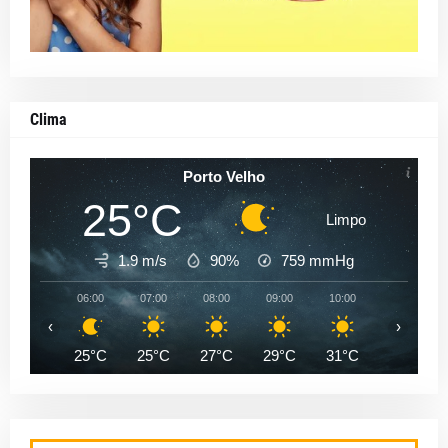
Clima
Porto Velho
25°C
Limpo
1.9 m/s
90%
759
mmHg
06:00
07:00
08:00
09:00
10:00
11:00
‹
›
25°C
25°C
27°C
29°C
31°C
33°C