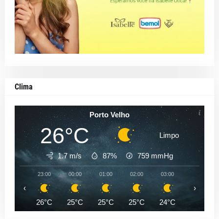
Clima
Porto Velho
26°C
Limpo
1.7 m/s
87%
759
mmHg
23:00
00:00
01:00
02:00
03:00
04:00
‹
›
26°C
25°C
25°C
25°C
24°C
24°C