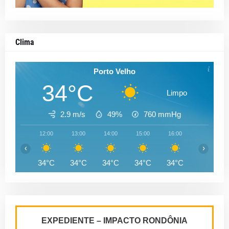
Clima
Porto Velho
34°C
Limpo
2.9 m/s
49%
760
mmHg
12:00
13:00
14:00
15:00
16:00
17:00
‹
›
34°C
34°C
34°C
34°C
34°C
33°C
EXPEDIENTE – IMPACTO RONDÔNIA