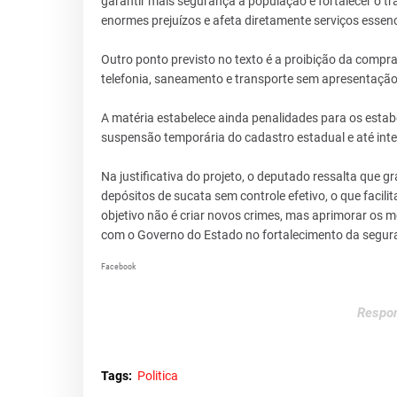
garantir mais segurança à população e fortalecer o tr
enormes prejuízos e afeta diretamente serviços essenc
Outro ponto previsto no texto é a proibição da compra
telefonia, saneamento e transporte sem apresentação 
A matéria estabelece ainda penalidades para os estab
suspensão temporária do cadastro estadual e até inter
Na justificativa do projeto, o deputado ressalta que 
depósitos de sucata sem controle efetivo, o que facili
objetivo não é criar novos crimes, mas aprimorar os 
com o Governo do Estado no fortalecimento da seguran
Facebook
Respon
Tags:
Politica