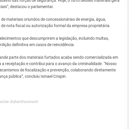
abalho das forças de segurança. Hoje, o furto desses materiais gera
iais”, destacou o parlamentar.
 de materiais oriundos de concessionárias de energia, água,
de nota fiscal ou autorização formal da empresa proprietária.
elecimentos que descumprirem a legislação, incluindo multas,
dição definitiva em casos de reincidência.
grande parte dos materiais furtados acaba sendo comercializada em
ta a receptação e contribui para o avanço da criminalidade. “Nosso
mecanismos de fiscalização e prevenção, colaborando diretamente
ça pública”, concluiu Ismael Crispin.
sive Advertisement