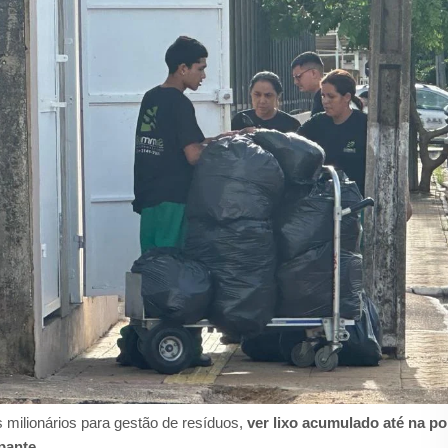
milionários para gestão de resíduos,
ver lixo acumulado até na po
upante
.