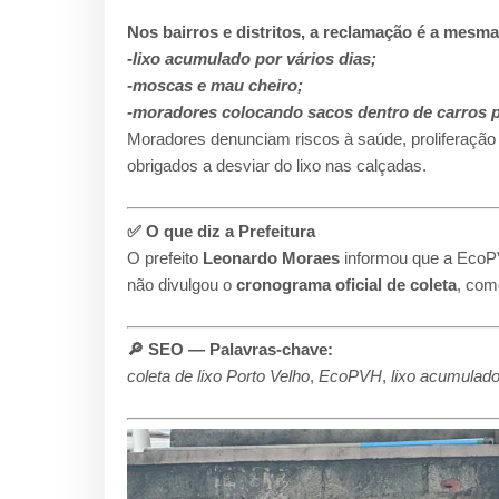
Nos bairros e distritos, a reclamação é a mesma
-lixo acumulado por vários dias;
-moscas e mau cheiro;
-moradores colocando sacos dentro de carros pa
Moradores denunciam riscos à saúde, proliferação d
obrigados a desviar do lixo nas calçadas.
✅ O que diz a Prefeitura
O prefeito
Leonardo Moraes
informou que a EcoP
não divulgou o
cronograma oficial de coleta
, com
🔎 SEO — Palavras-chave:
coleta de lixo Porto Velho
,
EcoPVH
,
lixo acumulad