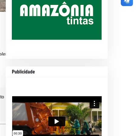
leta;
Publicidade
to