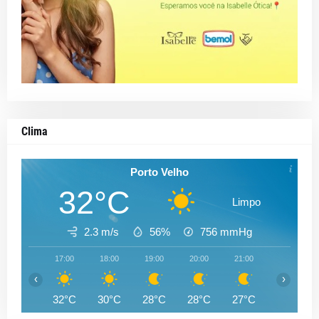
Clima
Porto Velho
32°C
Limpo
2.3 m/s
56%
756
mmHg
17:00
18:00
19:00
20:00
21:00
22:00
‹
›
32°C
30°C
28°C
28°C
27°C
27°C