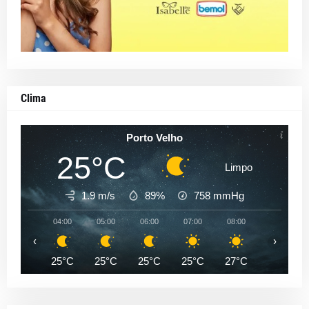
Clima
Porto Velho
25°C
Limpo
1.9 m/s
89%
758
mmHg
04:00
05:00
06:00
07:00
08:00
09:00
‹
›
25°C
25°C
25°C
25°C
27°C
29°C