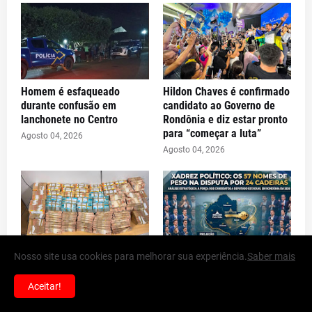
Homem é esfaqueado
Hildon Chaves é confirmado
durante confusão em
candidato ao Governo de
lanchonete no Centro
Rondônia e diz estar pronto
para “começar a luta”
Agosto 04, 2026
Agosto 04, 2026
Nosso site usa cookies para melhorar sua experiência.
Saber mais
Polícia Federal apreende R$
XADREZ POLÍTICO: O
2 milhões em dinheiro
mapeamento estratégico
durante ação contra
que revela os 57 nomes de
Aceitar!
lavagem de capitais em
peso na disputa pelas 24