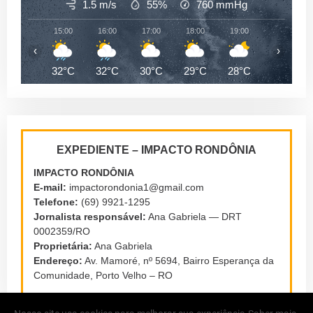
1.5 m/s
55%
760
mmHg
15:00
16:00
17:00
18:00
19:00
20:00
‹
›
32°C
32°C
30°C
29°C
28°C
27°C
EXPEDIENTE – IMPACTO RONDÔNIA
IMPACTO RONDÔNIA
E-mail:
impactorondonia1@gmail.com
Telefone:
(69) 9921-1295
Jornalista responsável:
Ana Gabriela — DRT
0002359/RO
Proprietária:
Ana Gabriela
Endereço:
Av. Mamoré, nº 5694, Bairro Esperança da
Comunidade, Porto Velho – RO