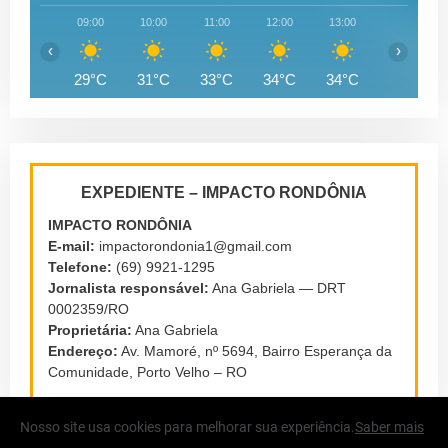
09:00
10:00
11:00
12:00
13:00
14:00
‹
›
29°C
31°C
33°C
34°C
34°C
35°C
EXPEDIENTE – IMPACTO RONDÔNIA
IMPACTO RONDÔNIA
E-mail:
impactorondonia1@gmail.com
Telefone:
(69) 9921-1295
Jornalista responsável:
Ana Gabriela — DRT
0002359/RO
Proprietária:
Ana Gabriela
Endereço:
Av. Mamoré, nº 5694, Bairro Esperança da
Comunidade, Porto Velho – RO
Nosso site usa cookies para melhorar sua experiência.
Saber mais