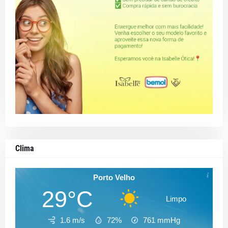
Clima
Porto Velho
29°C
Limpo
1.6 m/s
72%
761
mmHg