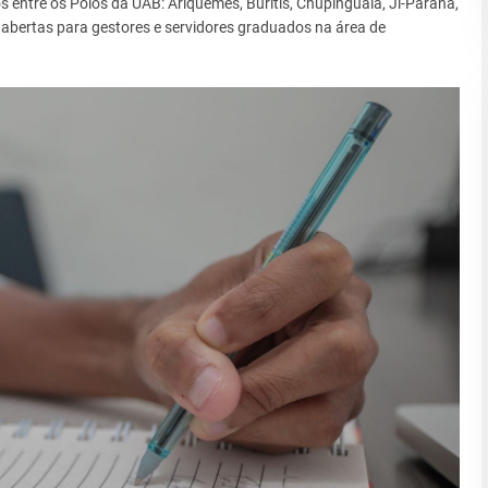
s entre os Polos da UAB: Ariquemes, Buritis, Chupinguaia, Ji-Paraná,
bertas para gestores e servidores graduados na área de