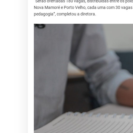
“Serão ofertadas 180 vagas, distribuídas entre os polo
Nova Mamoré e Porto Velho, cada uma com 30 vagas a
pedagogia”, completou a diretora.