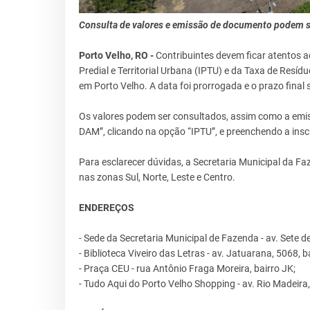
Consulta de valores e emissão de documento podem se
Porto Velho, RO -
Contribuintes devem ficar atentos 
Predial e Territorial Urbana (IPTU) e da Taxa de Resí
em Porto Velho. A data foi prorrogada e o prazo final s
Os valores podem ser consultados, assim como a em
DAM”, clicando na opção “IPTU”, e preenchendo a inscr
Para esclarecer dúvidas, a Secretaria Municipal da Fa
nas zonas Sul, Norte, Leste e Centro.
ENDEREÇOS
- Sede da Secretaria Municipal de Fazenda - av. Sete d
- Biblioteca Viveiro das Letras - av. Jatuarana, 5068, 
- Praça CEU - rua Antônio Fraga Moreira, bairro JK;
- Tudo Aqui do Porto Velho Shopping - av. Rio Madeira