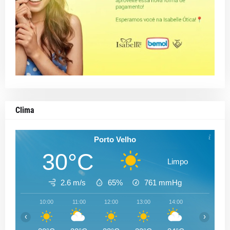
Clima
Porto Velho
30°C
Limpo
2.6 m/s
65%
761
mmHg
10:00
11:00
12:00
13:00
14:00
15:00
‹
›