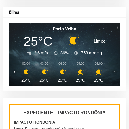
Clima
Porto Velho
25°C
Limpo
2.6 m/s
86%
758
mmHg
02:00
03:00
04:00
05:00
06:00
07:00
‹
›
25°C
25°C
25°C
25°C
25°C
25°C
EXPEDIENTE – IMPACTO RONDÔNIA
IMPACTO RONDÔNIA
E-mail:
impactorondonia1@gmail.com