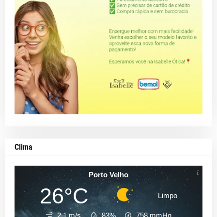
Clima
Porto Velho
26°C
Limpo
2.1 m/s
83%
758
mmHg