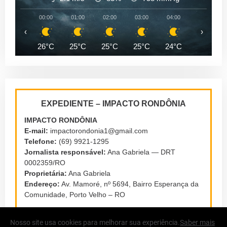
00:00
01:00
02:00
03:00
04:00
05:00
‹
›
26°C
25°C
25°C
25°C
24°C
24°C
EXPEDIENTE – IMPACTO RONDÔNIA
IMPACTO RONDÔNIA
E-mail:
impactorondonia1@gmail.com
Telefone:
(69) 9921-1295
Jornalista responsável:
Ana Gabriela — DRT
0002359/RO
Proprietária:
Ana Gabriela
Endereço:
Av. Mamoré, nº 5694, Bairro Esperança da
Comunidade, Porto Velho – RO
Nosso site usa cookies para melhorar sua experiência.
Saber mais