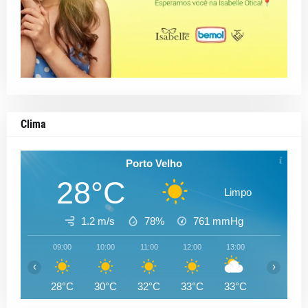
Clima
Porto Velho
28°C
Limpo
1.2 m/s
78%
761
mmHg
09:00
10:00
11:00
12:00
13:00
14:00
‹
›
28°C
30°C
32°C
33°C
33°C
33°C