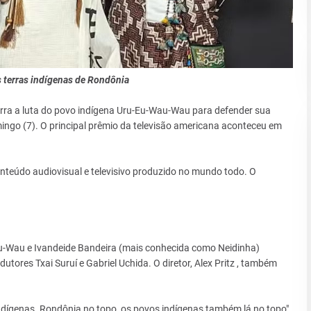
terras indígenas de Rondônia
narra a luta do povo indígena Uru-Eu-Wau-Wau para defender sua
ngo (7). O principal prêmio da televisão americana aconteceu em
nteúdo audiovisual e televisivo produzido no mundo todo. O
u-Wau e Ivandeide Bandeira (mais conhecida como Neidinha)
tores Txai Suruí e Gabriel Uchida. O diretor, Alex Pritz , também
ndígenas. Rondônia no topo, os povos indígenas também lá no topo",