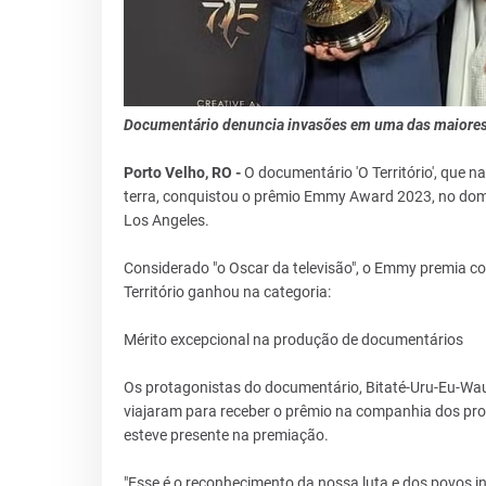
Documentário denuncia invasões em uma das maiores 
Porto Velho, RO -
O documentário 'O Território', que 
terra, conquistou o prêmio Emmy Award 2023, no domi
Los Angeles.
Considerado "o Oscar da televisão", o Emmy premia co
Território ganhou na categoria:
Mérito excepcional na produção de documentários
Os protagonistas do documentário, Bitaté-Uru-Eu-Wa
viajaram para receber o prêmio na companhia dos produ
esteve presente na premiação.
"Esse é o reconhecimento da nossa luta e dos povos i