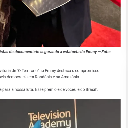
nistas do documentário segurando a estatueta do Emmy — Foto:
vitória de "O Território" no Emmy destaca o compromisso
 pela democracia em Rondônia e na Amazônia.
 para a nossa luta. Esse prêmio é de vocês, é do Brasil".