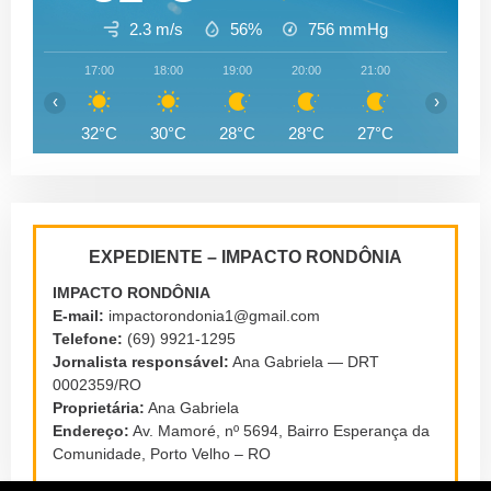
2.3 m/s
56%
756
mmHg
17:00
18:00
19:00
20:00
21:00
22:00
‹
›
32°C
30°C
28°C
28°C
27°C
27°C
EXPEDIENTE – IMPACTO RONDÔNIA
IMPACTO RONDÔNIA
E-mail:
impactorondonia1@gmail.com
Telefone:
(69) 9921-1295
Jornalista responsável:
Ana Gabriela — DRT
0002359/RO
Proprietária:
Ana Gabriela
Endereço:
Av. Mamoré, nº 5694, Bairro Esperança da
Comunidade, Porto Velho – RO