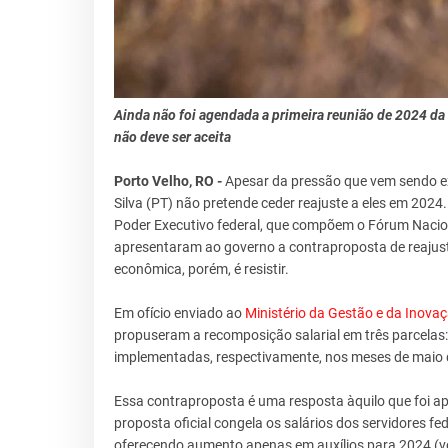
Ainda não foi agendada a primeira reunião de 2024 da
não deve ser aceita
Porto Velho, RO -
Apesar da pressão que vem sendo exe
Silva (PT) não pretende ceder reajuste a eles em 202
Poder Executivo federal, que compõem o Fórum Nacion
apresentaram ao governo a contraproposta de reajuste
econômica, porém, é resistir.
Em ofício enviado ao
Ministério da Gestão e da Inova
propuseram a recomposição salarial em três parcelas:
implementadas, respectivamente, nos meses de maio 
Essa contraproposta é uma resposta àquilo que foi ap
proposta oficial congela os salários dos servidores f
oferecendo aumento apenas em auxílios para 2024 (ve