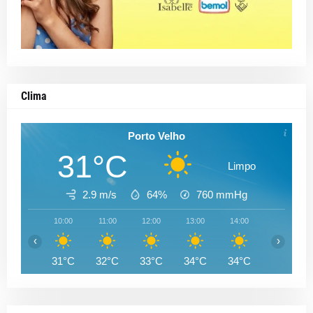
Clima
Porto Velho
31°C
Limpo
2.9 m/s
64%
760
mmHg
10:00
11:00
12:00
13:00
14:00
15:00
‹
›
31°C
32°C
33°C
34°C
34°C
34°C