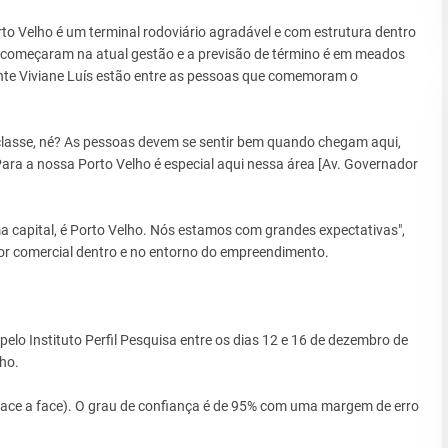
o Velho é um terminal rodoviário agradável e com estrutura dentro
 começaram na atual gestão e a previsão de término é em meados
nte Viviane Luís estão entre as pessoas que comemoram o
 classe, né? As pessoas devem se sentir bem quando chegam aqui,
"Para a nossa Porto Velho é especial aqui nessa área [Av. Governador
ma capital, é Porto Velho. Nós estamos com grandes expectativas",
or comercial dentro e no entorno do empreendimento.
lo Instituto Perfil Pesquisa entre os dias 12 e 16 de dezembro de
ho.
(face a face). O grau de confiança é de 95% com uma margem de erro