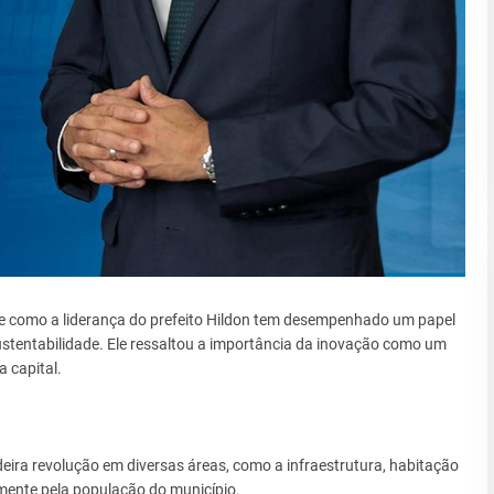
e como a liderança do prefeito Hildon tem desempenhado um papel
stentabilidade. Ele ressaltou a importância da inovação como um
 capital.
ira revolução em diversas áreas, como a infraestrutura, habitação
mente pela população do município.