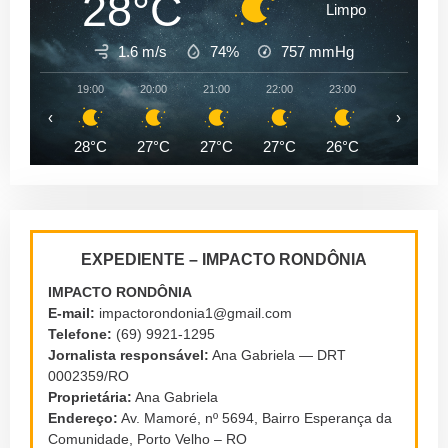
28°C
Limpo
1.6 m/s
74%
757
mmHg
19:00
20:00
21:00
22:00
23:00
00:00
‹
›
28°C
27°C
27°C
27°C
26°C
26°C
EXPEDIENTE – IMPACTO RONDÔNIA
IMPACTO RONDÔNIA
E-mail:
impactorondonia1@gmail.com
Telefone:
(69) 9921-1295
Jornalista responsável:
Ana Gabriela — DRT
0002359/RO
Proprietária:
Ana Gabriela
Endereço:
Av. Mamoré, nº 5694, Bairro Esperança da
Comunidade, Porto Velho – RO