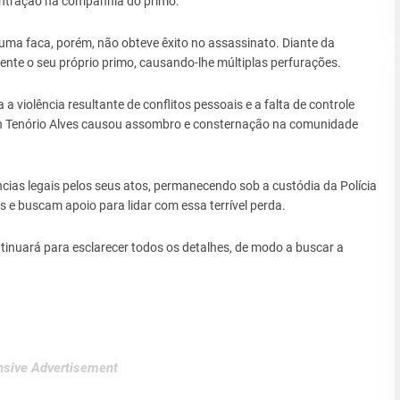
ntração na companhia do primo.
uma faca, porém, não obteve êxito no assassinato. Diante da
ente o seu próprio primo, causando-lhe múltiplas perfurações.
a violência resultante de conflitos pessoais e a falta de controle
n Tenório Alves causou assombro e consternação na comunidade
cias legais pelos seus atos, permanecendo sob a custódia da Polícia
os e buscam apoio para lidar com essa terrível perda.
tinuará para esclarecer todos os detalhes, de modo a buscar a
sive Advertisement