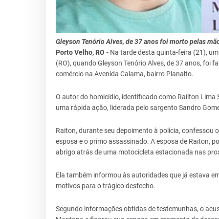
Gleyson Tenório Alves, de 37 anos foi morto pelas mã
Porto Velho, RO -
Na tarde desta quinta-feira (21), u
(RO), quando Gleyson Tenório Alves, de 37 anos, foi 
comércio na Avenida Calama, bairro Planalto.
O autor do homicídio, identificado como Raílton Lima Si
uma rápida ação, liderada pelo sargento Sandro Gome
Raiton, durante seu depoimento à polícia, confessou 
esposa e o primo assassinado. A esposa de Raiton, p
abrigo atrás de uma motocicleta estacionada nas prox
Ela também informou às autoridades que já estava em
motivos para o trágico desfecho.
Segundo informações obtidas de testemunhas, o acu