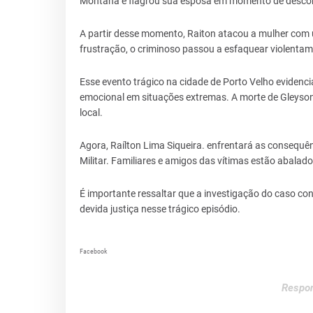
Montana e flagrou sua esposa em momento de desco
A partir desse momento, Raiton atacou a mulher com 
frustração, o criminoso passou a esfaquear violentam
Esse evento trágico na cidade de Porto Velho evidencia 
emocional em situações extremas. A morte de Gleyso
local.
Agora, Raílton Lima Siqueira. enfrentará as consequên
Militar. Familiares e amigos das vítimas estão abalad
É importante ressaltar que a investigação do caso con
devida justiça nesse trágico episódio.
Facebook
Respon