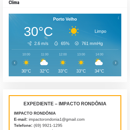
Clima
Porto Velho
30°C
Limpo
2.6 m/s
65%
761
mmHg
10:00
11:00
12:00
13:00
14:00
15:00
‹
›
30°C
32°C
33°C
33°C
34°C
34°C
EXPEDIENTE – IMPACTO RONDÔNIA
IMPACTO RONDÔNIA
E-mail:
impactorondonia1@gmail.com
Telefone:
(69) 9921-1295