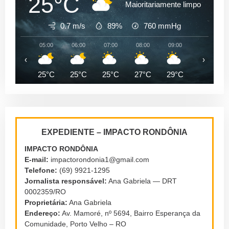
25°C
Maioritariamente limpo
0.7 m/s
89%
760
mmHg
05:00
06:00
07:00
08:00
09:00
10:00
‹
›
25°C
25°C
25°C
27°C
29°C
31°C
EXPEDIENTE – IMPACTO RONDÔNIA
IMPACTO RONDÔNIA
E-mail:
impactorondonia1@gmail.com
Telefone:
(69) 9921-1295
Jornalista responsável:
Ana Gabriela — DRT
0002359/RO
Proprietária:
Ana Gabriela
Endereço:
Av. Mamoré, nº 5694, Bairro Esperança da
Comunidade, Porto Velho – RO