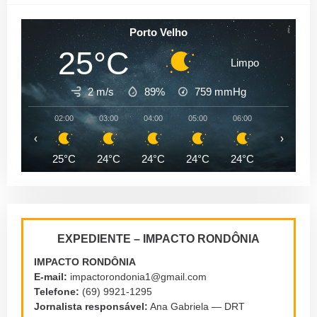
Porto Velho
25°C
Limpo
2 m/s
89%
759
mmHg
02:00
03:00
04:00
05:00
06:00
07:00
‹
›
25°C
24°C
24°C
24°C
24°C
24°C
EXPEDIENTE – IMPACTO RONDÔNIA
IMPACTO RONDÔNIA
E-mail:
impactorondonia1@gmail.com
Telefone:
(69) 9921-1295
Jornalista responsável:
Ana Gabriela — DRT