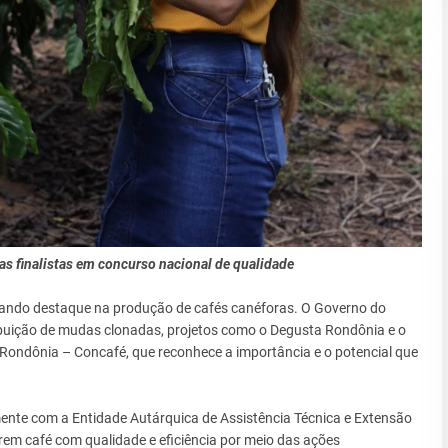
as finalistas em concurso nacional de qualidade
ndo destaque na produção de cafés canéforas. O Governo do
ibuição de mudas clonadas, projetos como o Degusta Rondônia e o
Rondônia – Concafé, que reconhece a importância e o potencial que
amente com a Entidade Autárquica de Assistência Técnica e Extensão
irem café com qualidade e eficiência por meio das ações