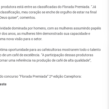
 produtora está entre as classificadas do Florada Premiada. “Já
a classificação, meu coração se enche de orgulho de estar na final
 Deus quiser”, comentou.
atividade dominada por homens, com as mulheres assumindo papéis
ar dos anos, as mulheres têm demonstrado sua capacidade e
uma nova visão para o setor.
ótima oportunidade para as cafeicultoras mostrarem todo o talento
 de um café de excelência. “A participação dessas produtoras
rnar uma referência na produção de café de alta qualidade”,
al do concurso “Florada Premiada” 2ª edição Canephora:
este