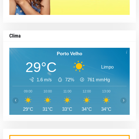
Clima
Porto Velho
29°C
Limpo
1.6 m/s
72%
761
mmHg
09:00
10:00
11:00
12:00
13:00
14:00
‹
›
29°C
31°C
33°C
34°C
34°C
35°C