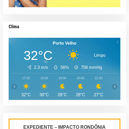
Clima
Porto Velho
32°C
Limpo
2.3 m/s
56%
756
mmHg
17:00
18:00
19:00
20:00
21:00
22:00
‹
›
32°C
30°C
28°C
28°C
27°C
27°C
EXPEDIENTE – IMPACTO RONDÔNIA