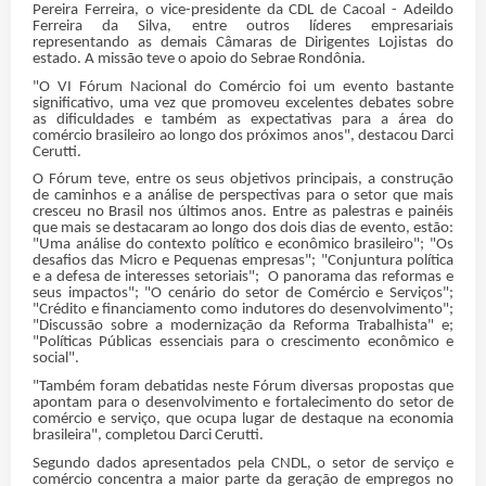
Pereira Ferreira, o vice-presidente da CDL de Cacoal - Adeildo
Ferreira da Silva, entre outros líderes empresariais
representando as demais Câmaras de Dirigentes Lojistas do
estado. A missão teve o apoio do Sebrae Rondônia.
"O VI Fórum Nacional do Comércio foi um evento bastante
significativo, uma vez que promoveu excelentes debates sobre
as dificuldades e também as expectativas para a área do
comércio brasileiro ao longo dos próximos anos", destacou Darci
Cerutti.
O Fórum teve, entre os seus objetivos principais, a construção
de caminhos e a análise de perspectivas para o setor que mais
cresceu no Brasil nos últimos anos. Entre as palestras e painéis
que mais se destacaram ao longo dos dois dias de evento, estão:
"Uma análise do contexto político e econômico brasileiro"; "Os
desafios das Micro e Pequenas empresas"; "Conjuntura política
e a defesa de interesses setoriais"; O panorama das reformas e
seus impactos"; "O cenário do setor de Comércio e Serviços";
"Crédito e financiamento como indutores do desenvolvimento";
"Discussão sobre a modernização da Reforma Trabalhista" e;
"Políticas Públicas essenciais para o crescimento econômico e
social".
"Também foram debatidas neste Fórum diversas propostas que
apontam para o desenvolvimento e fortalecimento do setor de
comércio e serviço, que ocupa lugar de destaque na economia
brasileira", completou Darci Cerutti.
Segundo dados apresentados pela CNDL, o setor de serviço e
comércio concentra a maior parte da geração de empregos no