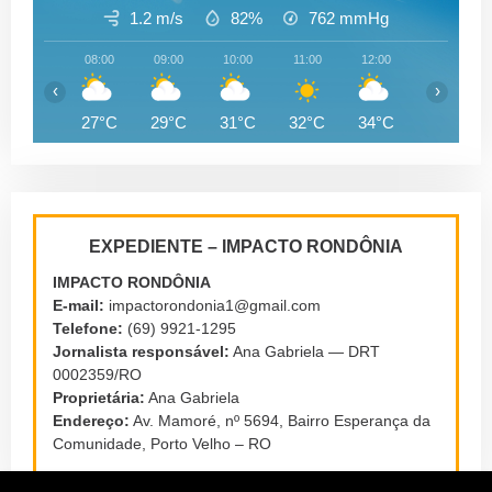
1.2 m/s
82%
762
mmHg
08:00
09:00
10:00
11:00
12:00
13:00
‹
›
27°C
29°C
31°C
32°C
34°C
34°C
EXPEDIENTE – IMPACTO RONDÔNIA
IMPACTO RONDÔNIA
E-mail:
impactorondonia1@gmail.com
Telefone:
(69) 9921-1295
Jornalista responsável:
Ana Gabriela — DRT
0002359/RO
Proprietária:
Ana Gabriela
Endereço:
Av. Mamoré, nº 5694, Bairro Esperança da
Comunidade, Porto Velho – RO