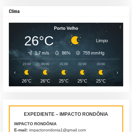
Clima
Porto Velho
26°C
Limpo
1.7 m/s
86%
759
mmHg
23:00
00:00
01:00
02:00
03:00
04:00
‹
›
26°C
26°C
25°C
25°C
25°C
25°C
EXPEDIENTE – IMPACTO RONDÔNIA
IMPACTO RONDÔNIA
E-mail:
impactorondonia1@gmail.com