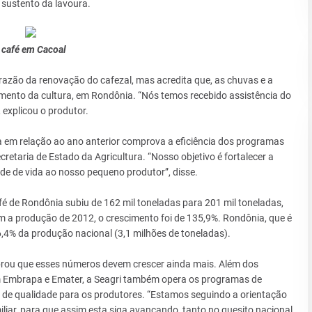
u sustento da lavoura.
 café em Cacoal
azão da renovação do cafezal, mas acredita que, as chuvas e a
mento da cultura, em Rondônia. “Nós temos recebido assistência do
 explicou o produtor.
 em relação ao ano anterior comprova a eficiência dos programas
etaria de Estado da Agricultura. “Nosso objetivo é fortalecer a
ade de vida ao nosso pequeno produtor”, disse.
é de Rondônia subiu de 162 mil toneladas para 201 mil toneladas,
 produção de 2012, o crescimento foi de 135,9%. Rondônia, que é
6,4% da produção nacional (3,1 milhões de toneladas).
mbrou que esses números devem crescer ainda mais. Além dos
m Embrapa e Emater, a Seagri também opera os programas de
fé de qualidade para os produtores. “Estamos seguindo a orientação
iliar, para que assim esta siga avançando, tanto no quesito nacional