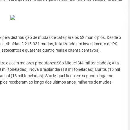
pela distribuição de mudas de café para os 52 municípios. Desde o
distribuídas 2.215.931 mudas, totalizando um investimento de R$
, setecentos e quarenta quatro reais e oitenta centavos).
re os cem maiores produtores: São Miguel (44 mil toneladas); Alta
3 mil toneladas); Nova Brasilândia (18 mil toneladas); Buritis (16 mil
Cacoal (13 mil toneladas). São Miguel ficou em segundo lugar no
pios receberam ao longo dos últimos anos, milhares de mudas.