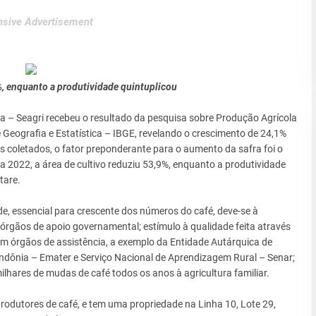
sive Advertisement
%, enquanto a produtividade quintuplicou
ra – Seagri recebeu o resultado da pesquisa sobre Produção Agrícola
e Geografia e Estatística – IBGE, revelando o crescimento de 24,1%
coletados, o fator preponderante para o aumento da safra foi o
a 2022, a área de cultivo reduziu 53,9%, enquanto a produtividade
tare.
e, essencial para crescente dos números do café, deve-se à
 órgãos de apoio governamental; estímulo à qualidade feita através
com órgãos de assistência, a exemplo da Entidade Autárquica de
ndônia – Emater e Serviço Nacional de Aprendizagem Rural – Senar;
ilhares de mudas de café todos os anos à agricultura familiar.
 produtores de café, e tem uma propriedade na Linha 10, Lote 29,