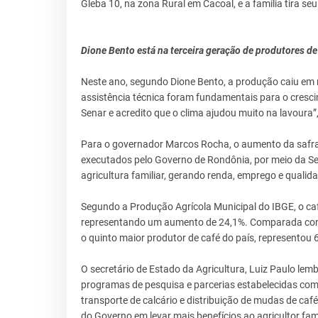
Gleba 10, na zona Rural em Cacoal, e a família tira se
Dione Bento está na terceira geração de produtores de
Neste ano, segundo Dione Bento, a produção caiu em r
assistência técnica foram fundamentais para o cresci
Senar e acredito que o clima ajudou muito na lavoura”,
Para o governador Marcos Rocha, o aumento da safra
executados pelo Governo de Rondônia, por meio da Secr
agricultura familiar, gerando renda, emprego e qualid
Segundo a Produção Agrícola Municipal do IBGE, o caf
representando um aumento de 24,1%. Comparada com a
o quinto maior produtor de café do país, representou 
O secretário de Estado da Agricultura, Luiz Paulo le
programas de pesquisa e parcerias estabelecidas co
transporte de calcário e distribuição de mudas de ca
do Governo em levar mais benefícios ao agricultor fam