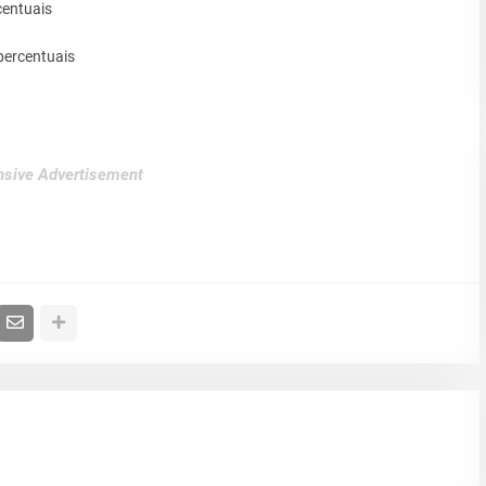
centuais
percentuais
sive Advertisement