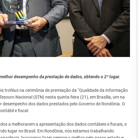
 melhor desempenho da prestação de dados, obtendo o 2º lugar.
is troféus na cerimônia de premiação da “Qualidade da Informação
Tesouro Nacional (STN) nesta quinta-feira (21), em Brasília, um na
hor desempenho dos dados prestados pelo Governo de Rondônia. O
tábil e fiscal.
tados a melhorarem a apresentação dos dados contábeis e fiscais, e
ndo lugar no Brasil. Em Rondônia, nós estamos trabalhando
nsparência, buscamos fazer sempre o melhor pelo nosso estado e