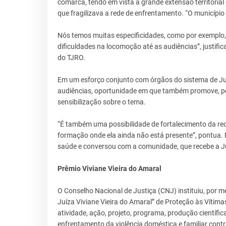
comarca, tendo em vista a grande extensão territorial
que fragilizava a rede de enfrentamento. “O municípi
Nós temos muitas especificidades, como por exemplo, 
dificuldades na locomoção até as audiências”, justif
do TJRO.
Em um esforço conjunto com órgãos do sistema de Jus
audiências, oportunidade em que também promove, por
sensibilização sobre o tema.
“É também uma possibilidade de fortalecimento da rede
formação onde ela ainda não está presente”, pontua. 
saúde e conversou com a comunidade, que recebe a Jus
Prêmio Viviane Vieira do Amaral
O Conselho Nacional de Justiça (CNJ) instituiu, por 
Juíza Viviane Vieira do Amaral” de Proteção às Vítima
atividade, ação, projeto, programa, produção científi
enfrentamento da violência doméstica e familiar contr