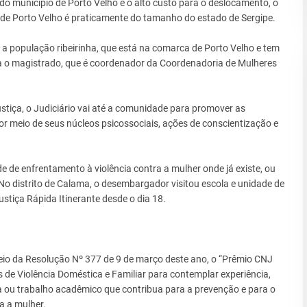
 do município de Porto Velho e o alto custo para o deslocamento, o
o de Porto Velho é praticamente do tamanho do estado de Sergipe.
a população ribeirinha, que está na comarca de Porto Velho e tem
ica o magistrado, que é coordenador da Coordenadoria de Mulheres
tiça, o Judiciário vai até a comunidade para promover as
 meio de seus núcleos psicossociais, ações de conscientização e
 de enfrentamento à violência contra a mulher onde já existe, ou
No distrito de Calama, o desembargador visitou escola e unidade de
tiça Rápida Itinerante desde o dia 18.
meio da Resolução Nº 377 de 9 de março deste ano, o “Prêmio CNJ
s de Violência Doméstica e Familiar para contemplar experiência,
ca ou trabalho acadêmico que contribua para a prevenção e para o
a a mulher.