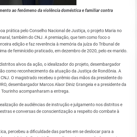
ento ao fenômeno da violência doméstica e familiar contra
 prática pelo Conselho Nacional de Justiça, o projeto Maria no
 Amaral, também do CNJ. A premiação, que tem como foco o
rceira edição e faz reverência à memória da juíza do Tribunal de
ítima de feminícidio praticado, em dezembro de 2020, pelo ex-marido.
istritos alvos da ação, o idealizador do projeto, desembargador
iação como reconhecimento da atuação da Justiça de Rondônia. A
 no CNJ. O magistrado recebeu o prêmio das mãos da presidente do
TJRO, desembargador Marcos Alaor Diniz Grangeia e a presidente da
a Tourinho acompanharam a entrega.
realização de audiências de instrução e julgamento nos distritos e
estras e conversas de conscientização a respeito do combate à
ica, percebeu a dificuldade das partes em se deslocar para a