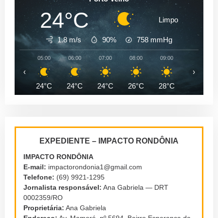
24°C
Limpo
1.8 m/s
90%
758
mmHg
05:00
06:00
07:00
08:00
09:00
10:00
‹
›
24°C
24°C
24°C
26°C
28°C
31°C
EXPEDIENTE – IMPACTO RONDÔNIA
IMPACTO RONDÔNIA
E-mail:
impactorondonia1@gmail.com
Telefone:
(69) 9921-1295
Jornalista responsável:
Ana Gabriela — DRT
0002359/RO
Proprietária:
Ana Gabriela