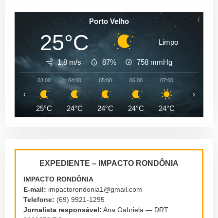
Porto Velho
25°C
Limpo
1.8 m/s
87%
758
mmHg
03:00
04:00
05:00
06:00
07:00
08:00
‹
›
25°C
24°C
24°C
24°C
24°C
26°C
EXPEDIENTE – IMPACTO RONDÔNIA
IMPACTO RONDÔNIA
E-mail:
impactorondonia1@gmail.com
Telefone:
(69) 9921-1295
Jornalista responsável:
Ana Gabriela — DRT