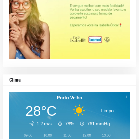
Clima
Porto Velho
28°C
Limpo
1.2 m/s
78%
761
mmHg
09:00
10:00
11:00
12:00
13:00
14:00