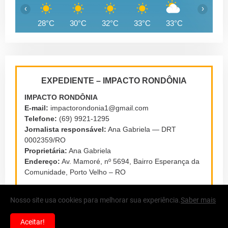
‹
›
28°C
30°C
32°C
33°C
33°C
33°C
EXPEDIENTE – IMPACTO RONDÔNIA
IMPACTO RONDÔNIA
E-mail:
impactorondonia1@gmail.com
Telefone:
(69) 9921-1295
Jornalista responsável:
Ana Gabriela — DRT
0002359/RO
Proprietária:
Ana Gabriela
Endereço:
Av. Mamoré, nº 5694, Bairro Esperança da
Comunidade, Porto Velho – RO
Nosso site usa cookies para melhorar sua experiência.
Saber mais
Aceitar!