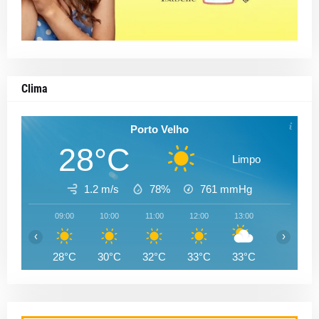
Clima
Porto Velho
28°C
Limpo
1.2 m/s
78%
761
mmHg
09:00
10:00
11:00
12:00
13:00
14:00
‹
›
28°C
30°C
32°C
33°C
33°C
33°C