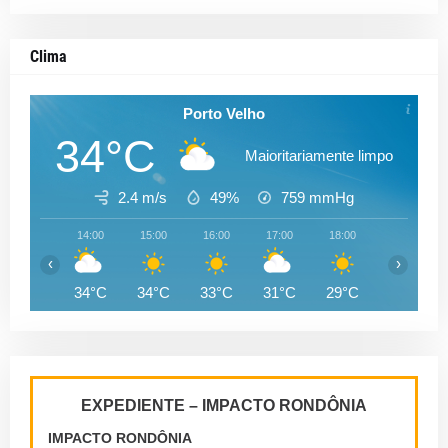
Clima
Porto Velho
34°C
Maioritariamente limpo
2.4 m/s
49%
759
mmHg
14:00
15:00
16:00
17:00
18:00
19:00
‹
›
34°C
34°C
33°C
31°C
29°C
28°C
EXPEDIENTE – IMPACTO RONDÔNIA
IMPACTO RONDÔNIA