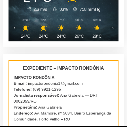
2.3 m/s
93%
758
mmHg
05:00
06:00
07:00
08:00
09:00
10:00
‹
›
24°C
24°C
24°C
26°C
28°C
31°C
EXPEDIENTE – IMPACTO RONDÔNIA
IMPACTO RONDÔNIA
E-mail:
impactorondonia1@gmail.com
Telefone:
(69) 9921-1295
Jornalista responsável:
Ana Gabriela — DRT
0002359/RO
Proprietária:
Ana Gabriela
Endereço:
Av. Mamoré, nº 5694, Bairro Esperança da
Comunidade, Porto Velho – RO