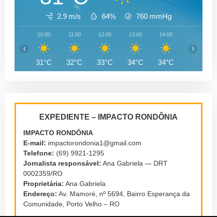
2.9 m/s
64%
760
mmHg
10:00
11:00
12:00
13:00
14:00
15:00
‹
›
31°C
32°C
33°C
34°C
34°C
34°C
EXPEDIENTE – IMPACTO RONDÔNIA
IMPACTO RONDÔNIA
E-mail:
impactorondonia1@gmail.com
Telefone:
(69) 9921-1295
Jornalista responsável:
Ana Gabriela — DRT
0002359/RO
Proprietária:
Ana Gabriela
Endereço:
Av. Mamoré, nº 5694, Bairro Esperança da
Comunidade, Porto Velho – RO