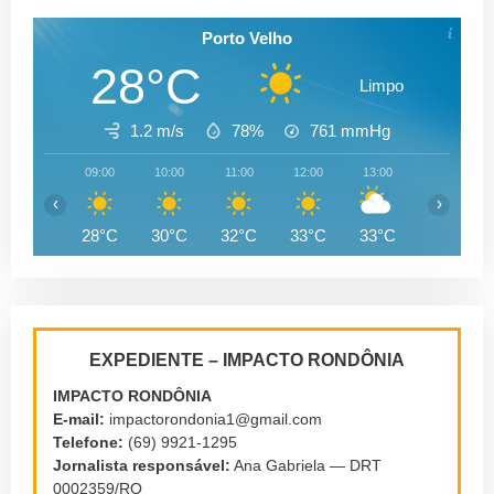
Porto Velho
28°C
Limpo
1.2 m/s
78%
761
mmHg
09:00
10:00
11:00
12:00
13:00
14:00
‹
›
28°C
30°C
32°C
33°C
33°C
33°C
EXPEDIENTE – IMPACTO RONDÔNIA
IMPACTO RONDÔNIA
E-mail:
impactorondonia1@gmail.com
Telefone:
(69) 9921-1295
Jornalista responsável:
Ana Gabriela — DRT
0002359/RO