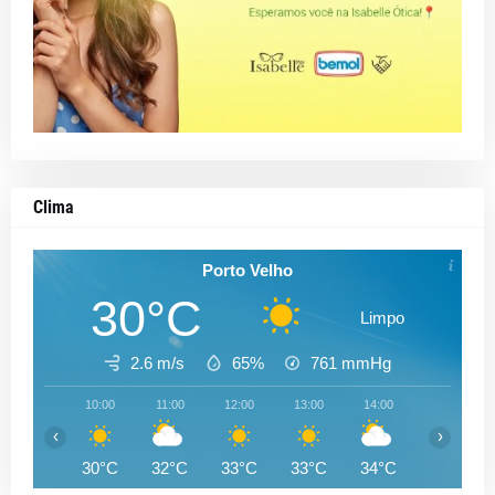
Clima
Porto Velho
30°C
Limpo
2.6 m/s
65%
761
mmHg
10:00
11:00
12:00
13:00
14:00
15:00
‹
›
30°C
32°C
33°C
33°C
34°C
34°C