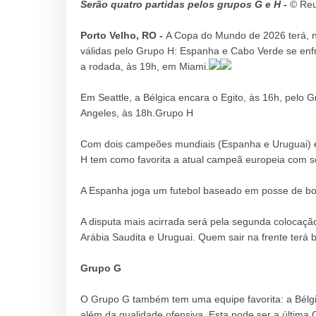
Serão quatro partidas pelos grupos G e H -
© Reu
Porto Velho, RO -
A Copa do Mundo de 2026 terá, ne
válidas pelo Grupo H: Espanha e Cabo Verde se enf
a rodada, às 19h, em Miami.
Em Seattle, a Bélgica encara o Egito, às 16h, pelo
Angeles, às 18h.Grupo H
Com dois campeões mundiais (Espanha e Uruguai) e
H tem como favorita a atual campeã europeia com se
A Espanha joga um futebol baseado em posse de bola
A disputa mais acirrada será pela segunda colocação
Arábia Saudita e Uruguai. Quem sair na frente terá
Grupo G
O Grupo G também tem uma equipe favorita: a Bélgica
além da qualidade ofensiva. Esta pode ser a última