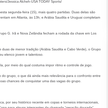
ters/Jessica Alcheh-USA TODAY Sports/
sta segunda-feira (15), mais quatro partidas. Duas delas são
rentam em Atlanta, às 13h; e Arábia Saudita e Uruguai completam
 Grupo G. Irã e Nova Zelândia fecham a rodada da chave em Los
 duas de menor tradição (Arábia Saudita e Cabo Verde), o Grupo
u elenco jovem e talentoso.
, por meio do qual costuma impor ritmo e controle de jogo.
 do grupo, o que dá ainda mais relevância para o confronto entre
 boas chances de conquistar uma das vagas do grupo.
, por seu histórico recente em copas e torneios internacionais,
 Copa para alguns integrantes da chamada “geração dourada”